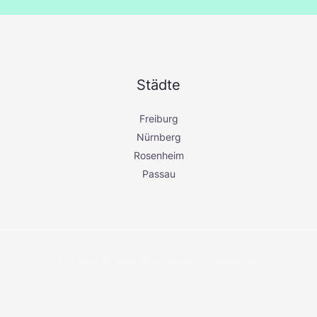
a
c
h
:
Städte
Freiburg
Nürnberg
Rosenheim
Passau
Copyright © 2026 Süddeutsche Nachrichten.