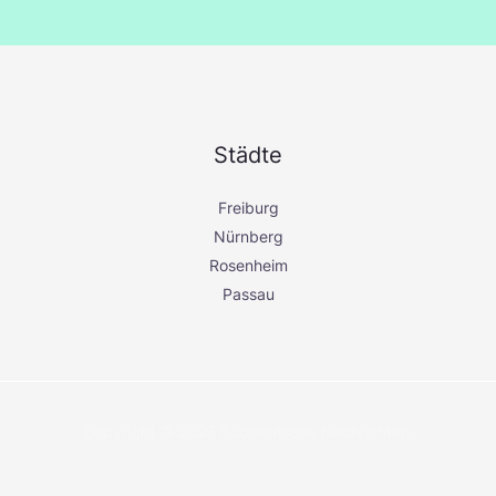
n
a
c
h
:
Städte
Freiburg
Nürnberg
Rosenheim
Passau
Copyright © 2026 Süddeutsche Nachrichten.