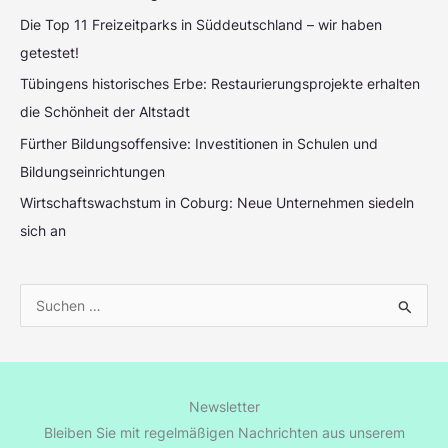
Die Top 11 Freizeitparks in Süddeutschland – wir haben
getestet!
Tübingens historisches Erbe: Restaurierungsprojekte erhalten
die Schönheit der Altstadt
Fürther Bildungsoffensive: Investitionen in Schulen und
Bildungseinrichtungen
Wirtschaftswachstum in Coburg: Neue Unternehmen siedeln
sich an
S
u
c
h
Newsletter
e
Bleiben Sie mit regelmäßigen Nachrichten aus unserem